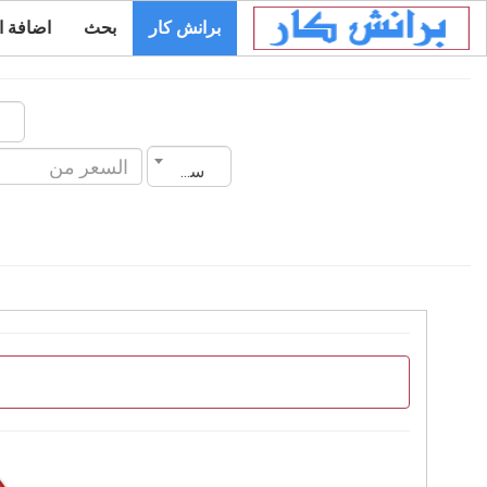
برانش كار
بحث
اضافة ا
سنة الصنع