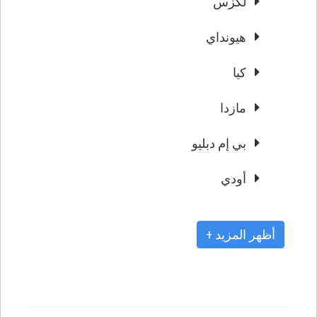
لكزس
هيونداي
كيا
مازدا
بي إم دبليو
أودي
+ أظهر المزيد