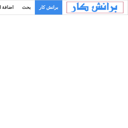
برانش كار
بحث
اضافة ا