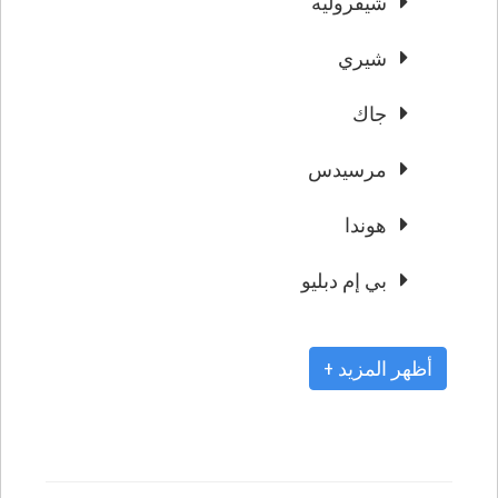
شيفروليه
شيري
جاك
مرسيدس
هوندا
بي إم دبليو
+ أظهر المزيد