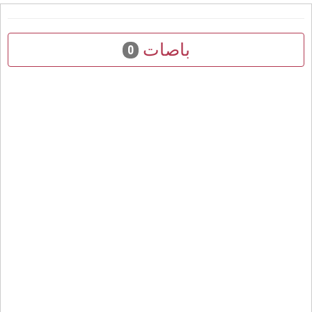
باصات
0