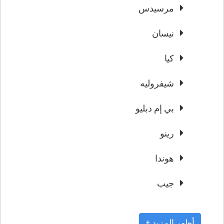
مرسيدس
نيسان
كيا
شيفروليه
بي إم دبليو
رينو
هوندا
جيب
+ أظهر المزيد