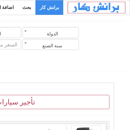
برانش كار
بحث
اضافة ا
الدولة
ا
سنة الصنع
تأجير سيار