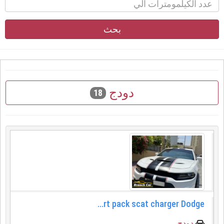
بحث
دودج
18
دودج