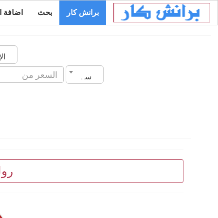
برانش كار
بحث
اضافة ا
سنة الصنع
رول