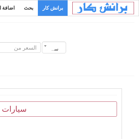
برانش كار
بحث
اضافة ا
سنة الصنع
سيارات ل