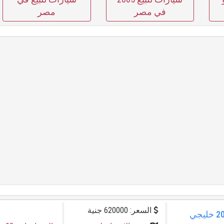
في مصر
مصر
السعر: 620000 جنية
فرصة مميزة! تويوتا كورولا 2012 خليجي