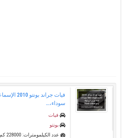
فيات جراند بونتو 0
سوداء،...
فيات
بونتو
عدد الكيلمومترات: 228000 كم