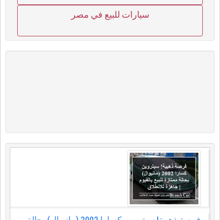
سيارات للبيع في مصر
فرصة ذهبية! سيتروين كسارا 2002 (مانيوال) بحالة...