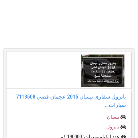
باترول سفارى نيسان 2015 عجمان فضي 7113508
سيارات...
نيسان
باترول
عدد الكيلمومترات: 190000 كم