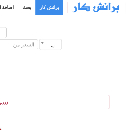
برانش كار
بحث
اضافة ا
سنة الصنع
سي