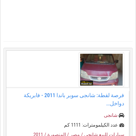
فرصة لقطة: شانجى سوبر باندا 2011 - فابريكة
دواخل...
شانجى
عدد الكيلمومترات: 1111 كم
سيارات للبيع شانجى
/ مصر
/ المنصورة
/ 2011