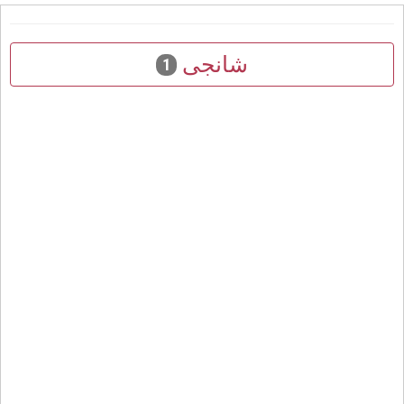
شانجى
1