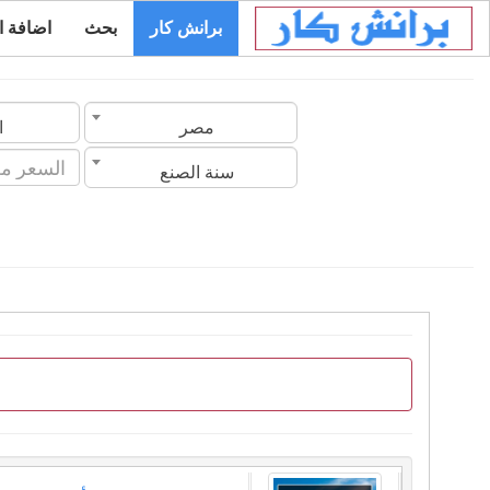
برانش كار
بحث
اضافة ا
مصر
ا
سنة الصنع