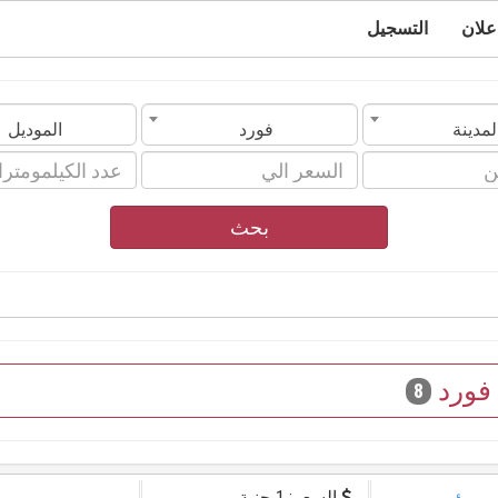
علان
التسجيل
لمدينة
فورد
الموديل
بحث
فورد
8
السعر: 1 جنية