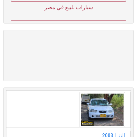
سيارات للبيع في مصر
النترا ⁦⁦2003⁩⁩