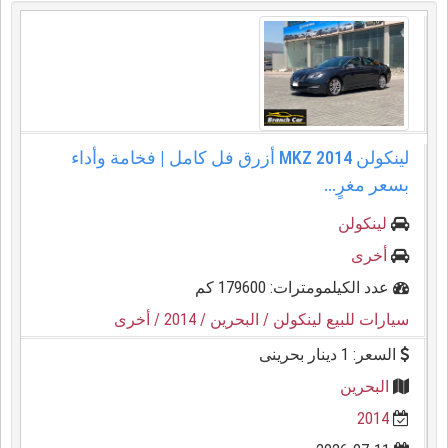
لينكولن MKZ 2014 أزرق فل كامل | فخامة وأداء
بسعر مغرٍ...
لينكولن
أخرى
عدد الكيلمومترات: 179600 كم
سيارات للبيع لينكولن
/ البحرين
/ 2014
/ أخرى
السعر: 1 دينار بحرينى
البحرين
2014