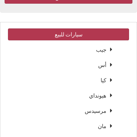
سيارات للبيع
جيب
أس
كيا
هيونداي
مرسيدس
مان