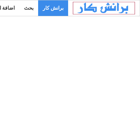
برانش كار
بحث
اضافة ا